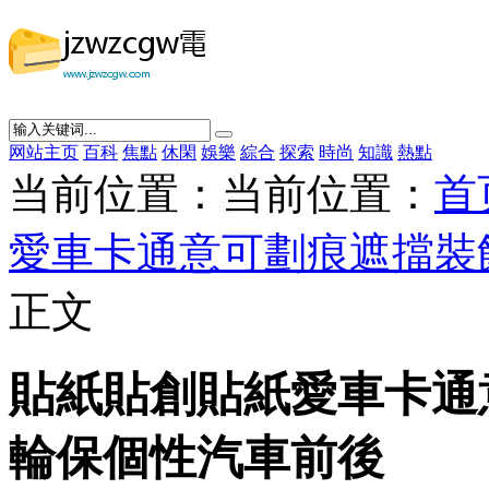
网站主页
百科
焦點
休閑
娛樂
綜合
探索
時尚
知識
熱點
当前位置：当前位置：
首
愛車卡通意可劃痕遮擋裝
正文
貼紙貼創貼紙愛車卡通
輪保個性汽車前後